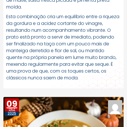
de malte, salsa fresca picada e pimenta preta
moída.
Esta combinação cria um equilíbrio entre a riqueza
da gordura e a acidez cortante do vinagre,
resultando num acompanhamento vibrante. O
prato está pronto a servir de imediato, podendo
ser finalizado na taça com um pouco mais de
manteiga derretida e flor de sal, ou mantido
quente na própria panela em lume muito brando,
mexendo regularmente para evitar que seque. É
uma prova de que, com os toques certos, os
clássicos nunca saem de moda.
09
DEZ
2025