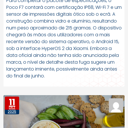
Para completar o pacote de especificações, o
Poco F7 contará com certificação IP68, Wi-Fi 7 e um
sensor de impressões digitais ótico sob o ecrã. A
construção combina vidro e alumínio, resultando
num peso aproximado de 215 gramas. O dispositivo
chegará às mãos dos utilizadores com a mais
recente versão do sistema operativo, o Android 15,
sob a interface HyperOS 2 da Xiaomi. Embora a
data oficial ainda não tenha sido anunciada pela
marca, o nível de detalhe desta fuga sugere um
lançamento iminente, possivelmente ainda antes
do final de junho.
11
DEZ
2025