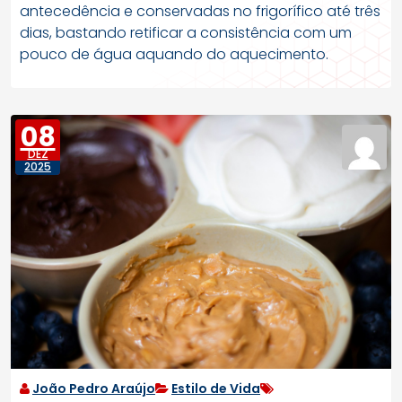
antecedência e conservadas no frigorífico até três
dias, bastando retificar a consistência com um
pouco de água aquando do aquecimento.
08
DEZ
2025
João Pedro Araújo
Estilo de Vida