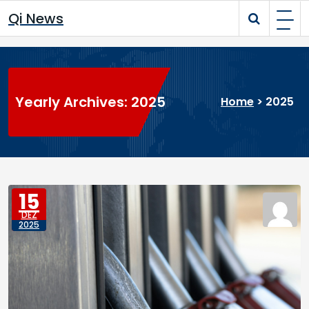
Skip
Qi News
to
content
Yearly Archives: 2025
Home
>
2025
15
DEZ
2025