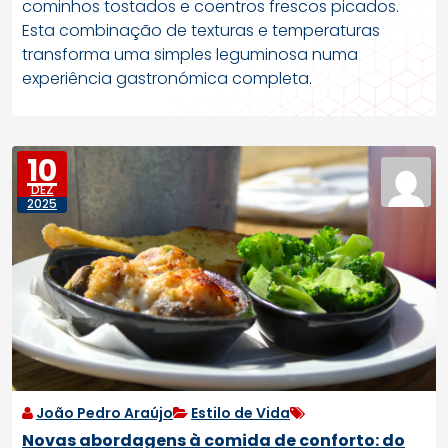
cominhos tostados e coentros frescos picados.
Esta combinação de texturas e temperaturas
transforma uma simples leguminosa numa
experiência gastronómica completa.
10
DEZ
2025
João Pedro Araújo
Estilo de Vida
Novas abordagens à comida de conforto: do