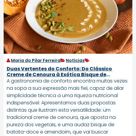
Maria do Pilar Ferreira
Notícias
Duas Vertentes do Conforto: Do Clássico
Creme de Cenoura à Exótica Bisque de
Amendoim
A gastronomia de conforto encontra muitas vezes
na sopa a sua expressão mais fiel, capaz de aliar
simplicidade técnica a uma riqueza nutricional
indispensável. Apresentamos duas propostas
distintas que ilustram esta versatilidade: um
tradicional creme de cenoura, que aposta na
pureza dos vegetais, e uma audaz bisque de
batata-doce e amendoim, que vai buscar