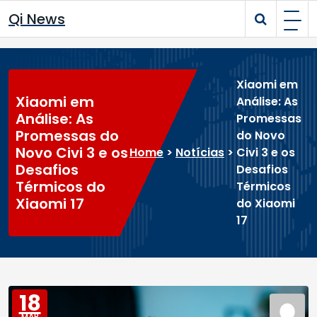
Skip
Qi News
to
content
Xiaomi em
Xiaomi em
Análise: As
Análise: As
Promessas
Promessas do
do Novo
Novo Civi 3 e os
Home
>
Notícias
>
Civi 3 e os
Desafios
Desafios
Térmicos do
Térmicos
Xiaomi 17
do Xiaomi
17
18
MAR