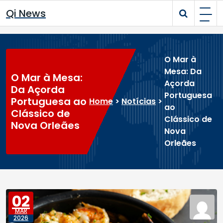
Skip
Qi News
to
content
O Mar à
Mesa: Da
O Mar à Mesa:
Açorda
Da Açorda
Portuguesa
Portuguesa ao
Home
>
Notícias
>
ao
Clássico de
Clássico de
Nova Orleães
Nova
Orleães
02
MAR
2026