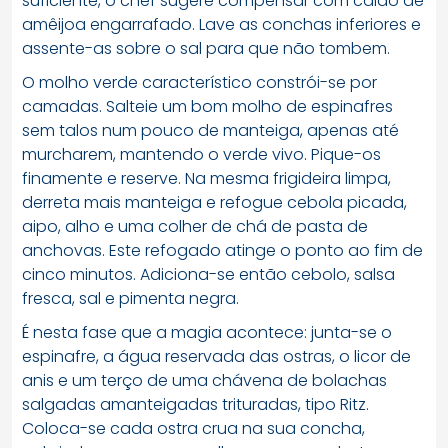
suficiente, o chef sugere compensar com caldo de
amêijoa engarrafado. Lave as conchas inferiores e
assente-as sobre o sal para que não tombem.
O molho verde característico constrói-se por
camadas. Salteie um bom molho de espinafres
sem talos num pouco de manteiga, apenas até
murcharem, mantendo o verde vivo. Pique-os
finamente e reserve. Na mesma frigideira limpa,
derreta mais manteiga e refogue cebola picada,
aipo, alho e uma colher de chá de pasta de
anchovas. Este refogado atinge o ponto ao fim de
cinco minutos. Adiciona-se então cebolo, salsa
fresca, sal e pimenta negra.
É nesta fase que a magia acontece: junta-se o
espinafre, a água reservada das ostras, o licor de
anis e um terço de uma chávena de bolachas
salgadas amanteigadas trituradas, tipo Ritz.
Coloca-se cada ostra crua na sua concha,