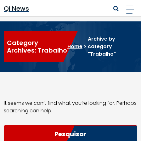
Skip
Qi News
to
content
Archive by
Category
Home
>
category
Archives: Trabalho
"Trabalho"
It seems we can’t find what you’re looking for. Perhaps
searching can help.
Pesquisar