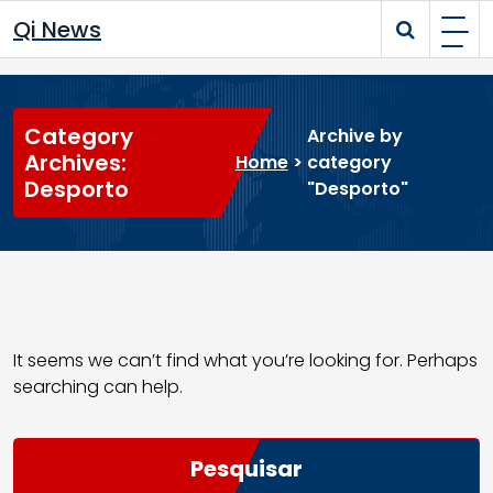
Skip
Qi News
to
content
Category
Archive by
Archives:
Home
>
category
Desporto
"Desporto"
It seems we can’t find what you’re looking for. Perhaps
searching can help.
Pesquisar