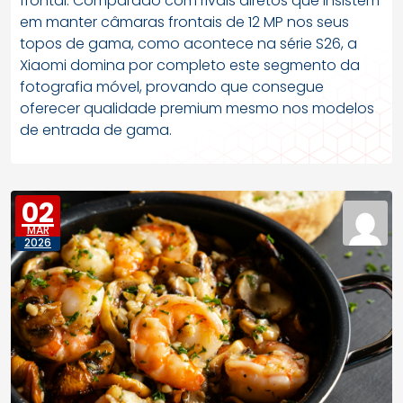
frontal. Comparado com rivais diretos que insistem
em manter câmaras frontais de 12 MP nos seus
topos de gama, como acontece na série S26, a
Xiaomi domina por completo este segmento da
fotografia móvel, provando que consegue
oferecer qualidade premium mesmo nos modelos
de entrada de gama.
02
MAR
2026