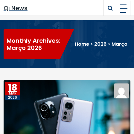
Skip
Qi News
to
content
Monthly Archives:
Home
>
2026
>
Março
Março 2026
18
MAR
2026