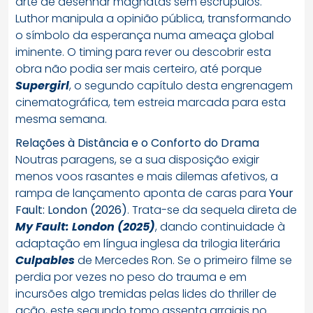
arte de desenhar magnatas sem escrúpulos.
Luthor manipula a opinião pública, transformando
o símbolo da esperança numa ameaça global
iminente. O timing para rever ou descobrir esta
obra não podia ser mais certeiro, até porque
Supergirl
, o segundo capítulo desta engrenagem
cinematográfica, tem estreia marcada para esta
mesma semana.
Relações à Distância e o Conforto do Drama
Noutras paragens, se a sua disposição exigir
menos voos rasantes e mais dilemas afetivos, a
rampa de lançamento aponta de caras para
Your
Fault: London (2026)
. Trata-se da sequela direta de
My Fault: London (2025)
, dando continuidade à
adaptação em língua inglesa da trilogia literária
Culpables
de Mercedes Ron. Se o primeiro filme se
perdia por vezes no peso do trauma e em
incursões algo tremidas pelas lides do thriller de
ação, este segundo tomo assenta arraiais no