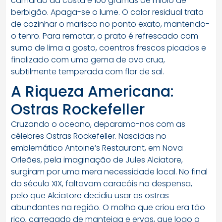
camarão da costa e 100 gramas de miolo de
berbigão. Apaga-se o lume. O calor residual trata
de cozinhar o marisco no ponto exato, mantendo-
o tenro. Para rematar, o prato é refrescado com
sumo de lima a gosto, coentros frescos picados e
finalizado com uma gema de ovo crua,
subtilmente temperada com flor de sal.
A Riqueza Americana:
Ostras Rockefeller
Cruzando o oceano, deparamo-nos com as
célebres Ostras Rockefeller. Nascidas no
emblemático Antoine’s Restaurant, em Nova
Orleães, pela imaginação de Jules Alciatore,
surgiram por uma mera necessidade local. No final
do século XIX, faltavam caracóis na despensa,
pelo que Alciatore decidiu usar as ostras
abundantes na região. O molho que criou era tão
rico, carregado de manteiga e ervas, que logo o