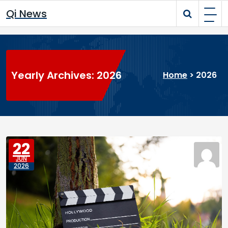
Skip
Qi News
to
content
Yearly Archives: 2026
Home
>
2026
22
JUN
2026