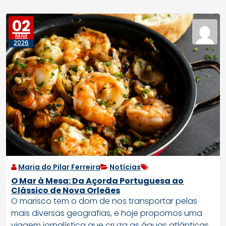
02
MAR
2026
Maria do Pilar Ferreira
Notícias
O Mar à Mesa: Da Açorda Portuguesa ao
Clássico de Nova Orleães
O marisco tem o dom de nos transportar pelas
mais diversas geografias, e hoje propomos uma
viagem jornalística que cruza as águas atlânticas