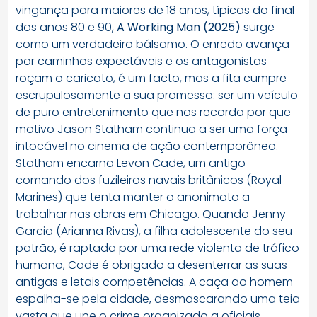
vingança para maiores de 18 anos, típicas do final
dos anos 80 e 90,
A Working Man (2025)
surge
como um verdadeiro bálsamo. O enredo avança
por caminhos expectáveis e os antagonistas
roçam o caricato, é um facto, mas a fita cumpre
escrupulosamente a sua promessa: ser um veículo
de puro entretenimento que nos recorda por que
motivo Jason Statham continua a ser uma força
intocável no cinema de ação contemporâneo.
Statham encarna Levon Cade, um antigo
comando dos fuzileiros navais britânicos (Royal
Marines) que tenta manter o anonimato a
trabalhar nas obras em Chicago. Quando Jenny
Garcia (Arianna Rivas), a filha adolescente do seu
patrão, é raptada por uma rede violenta de tráfico
humano, Cade é obrigado a desenterrar as suas
antigas e letais competências. A caça ao homem
espalha-se pela cidade, desmascarando uma teia
vasta que une o crime organizado a oficiais