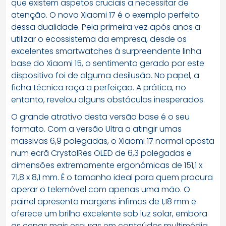
que existem aspetos cruciais a necessitar de
atenção. O novo Xiaomi 17 é o exemplo perfeito
dessa dualidade. Pela primeira vez após anos a
utilizar o ecossistema da empresa, desde os
excelentes smartwatches à surpreendente linha
base do Xiaomi 15, o sentimento gerado por este
dispositivo foi de alguma desilusão. No papel, a
ficha técnica roça a perfeição. A prática, no
entanto, revelou alguns obstáculos inesperados.
O grande atrativo desta versão base é o seu
formato. Com a versão Ultra a atingir umas
massivas 6,9 polegadas, o Xiaomi 17 normal aposta
num ecrã CrystalRes OLED de 6,3 polegadas e
dimensões extremamente ergonómicas de 151,1 x
71,8 x 8,1 mm. É o tamanho ideal para quem procura
operar o telemóvel com apenas uma mão. O
painel apresenta margens ínfimas de 1,18 mm e
oferece um brilho excelente sob luz solar, embora
as cenas mais escuras em conteúdos multimédia