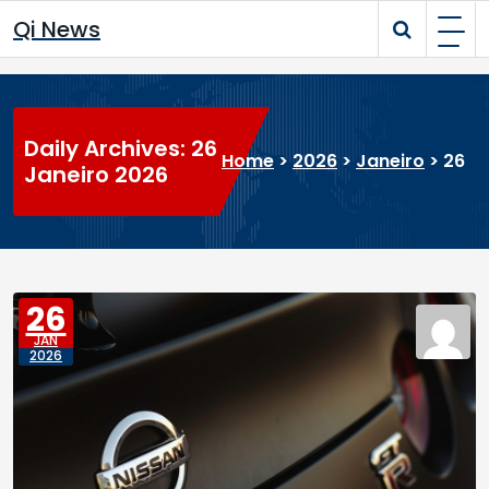
Skip
Qi News
to
content
Daily Archives: 26
Home
>
2026
>
Janeiro
>
26
Janeiro 2026
26
JAN
2026